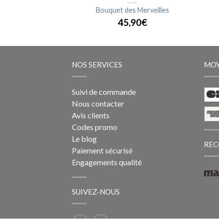
ac à réserve d'eau
Bouquet des Merveilles
,90€
45,90€
NOS SERVICES
MOY
Suivi de commande
Nous contacter
Avis clients
Codes promo
Le blog
REC
Paiement sécurisé
Engagements qualité
SUIVEZ-NOUS