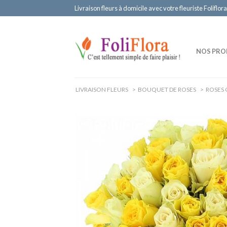
Livraison fleurs à domicile avec votre fleuriste Foliflora
NOS PRO
LIVRAISON FLEURS
>
BOUQUET DE ROSES
>
ROSES 