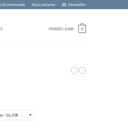
vi de commande
Nous contacter
Newsletter
ES
PANIER
/
0,00€
0