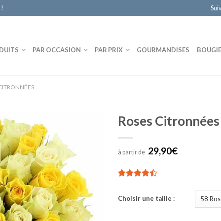
 !
Sui
DUITS
PAR OCCASION
PAR PRIX
GOURMANDISES
BOUGI
CITRONNÉES
Roses Citronnées
29,90€
à partir de
5.00
3
sur 5
Choisir une taille :