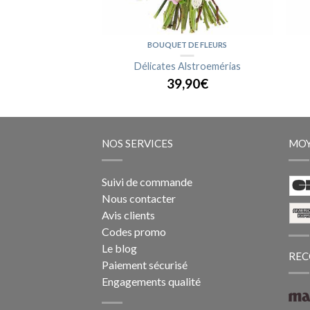
IDÉES
BOUQUET DE FLEURS
cade (2 branches)
Délicates Alstroemérias
,90€
39,90€
NOS SERVICES
MOY
Suivi de commande
Nous contacter
Avis clients
Codes promo
Le blog
REC
Paiement sécurisé
Engagements qualité