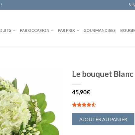
 !
Sui
DUITS
PAR OCCASION
PAR PRIX
GOURMANDISES
BOUGI
Le bouquet Blanc
45,90€
5.00
10
sur 5
AJOUTER AU PANIER