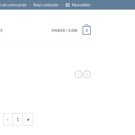
vi de commande
Nous contacter
Newsletter
ES
PANIER
/
0,00€
0