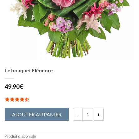
Le bouquet Eléonore
49,90€
5.00
2
sur 5
AJOUTER AU PANIER
Produit disponible