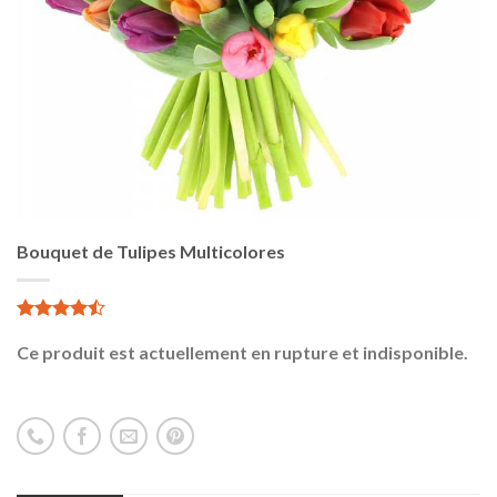
Bouquet de Tulipes Multicolores
4.78
73
sur 5
Ce produit est actuellement en rupture et indisponible.