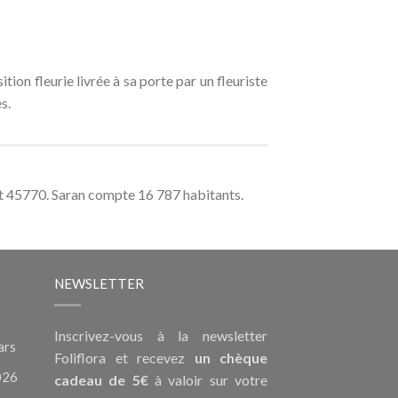
ion fleurie livrée à sa porte par un fleuriste
s.
st 45770. Saran compte 16 787 habitants.
NEWSLETTER
Inscrivez-vous à la newsletter
ars
Foliflora et recevez
un chèque
026
cadeau de 5€
à valoir sur votre