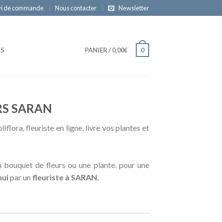
vi de commande
Nous contacter
Newsletter
ES
PANIER
/
0,00€
0
RS SARAN
liflora, fleuriste en ligne, livre vos plantes et
 bouquet de fleurs ou une plante, pour une
hui
par un
fleuriste à SARAN.