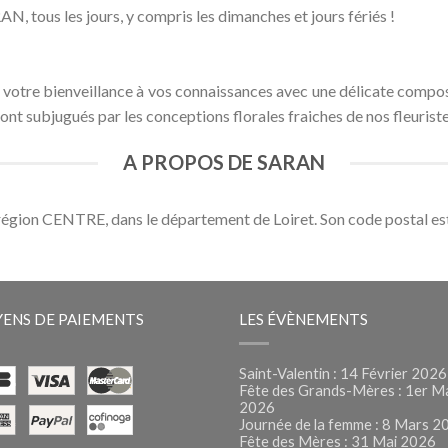
AN, tous les jours, y compris les dimanches et jours fériés !
votre bienveillance à vos connaissances avec une délicate composit
nt subjugués par les conceptions florales fraiches de nos fleuriste
A PROPOS DE SARAN
 région CENTRE, dans le département de Loiret. Son code postal e
ENS DE PAIEMENTS
LES ÉVÈNEMENTS
Saint-Valentin : 14 Février 2026
Fête des Grands-Mères : 1er M
2026
Journée de la femme : 8 Mars 2
Fête des Mères : 31 Mai 2026