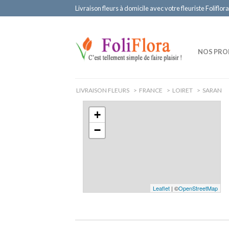
Livraison fleurs à domicile avec votre fleuriste Foliflora
NOS PRO
LIVRAISON FLEURS
>
FRANCE
>
LOIRET
>
SARAN
+
−
Leaflet
| ©
OpenStreetMap