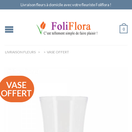
Livraison fleurs à domicile avec votre fleuriste Foliflora !
0
LIVRAISON FLEURS
>
>
VASE OFFERT
VASE
OFFERT