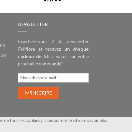
NEWSLETTER
Inscrivez-vous à la newsletter
ars
Foliflora et recevez
un chèque
026
cadeau de 5€
à valoir sur votre
prochaine commande*
ion de tous les cookies placés sur notre site.
En savoir plus