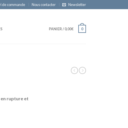
vi de commande
Nous contacter
Newsletter
ES
PANIER
/
0,00€
0
 en rupture et