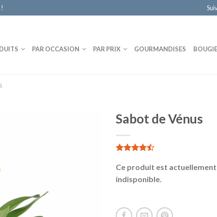
 !
Sui
DUITS
PAR OCCASION
PAR PRIX
GOURMANDISES
BOUGI
S
Sabot de Vénus
5.00
1
sur 5
Ce produit est actuellement
indisponible.