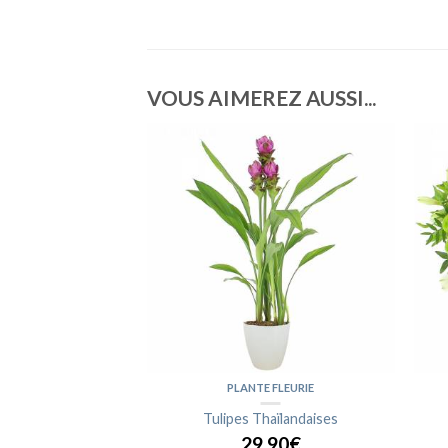
VOUS AIMEREZ AUSSI...
 DE ROSES
PLANTE FLEURIE
t'aime
Tulipes Thaïlandaises
,90€
29,90€