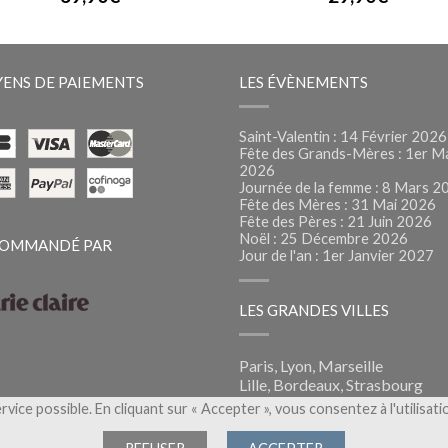
ENS DE PAIEMENTS
LES ÉVÈNEMENTS
Saint-Valentin : 14 Février 2026
Fête des Grands-Mères : 1er M
2026
Journée de la femme : 8 Mars 2
Fête des Mères : 31 Mai 2026
Fête des Pères : 21 Juin 2026
Noël : 25 Décembre 2026
OMMANDÉ PAR
Jour de l'an : 1er Janvier 2027
LES GRANDES VILLES
Paris, Lyon, Marseille
Lille, Bordeaux, Strasbourg
Montpellier, Nantes, Nice
ervice possible. En cliquant sur « Accepter », vous consentez à l'utilisat
Foliflora, la livraison de fleurs
partout en France