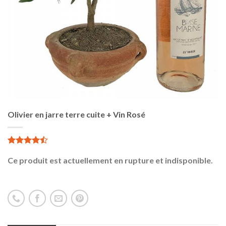
Olivier en jarre terre cuite + Vin Rosé
5.00
8
sur 5
Ce produit est actuellement en rupture et indisponible.