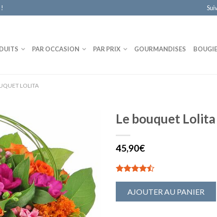
 !
Sui
DUITS
PAR OCCASION
PAR PRIX
GOURMANDISES
BOUGI
UQUET LOLITA
Le bouquet Lolita
45,90€
4.78
9
sur 5
AJOUTER AU PANIER