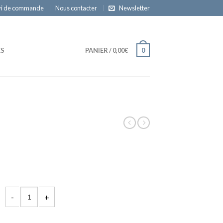
vi de commande
Nous contacter
Newsletter
ES
PANIER
/
0,00€
0