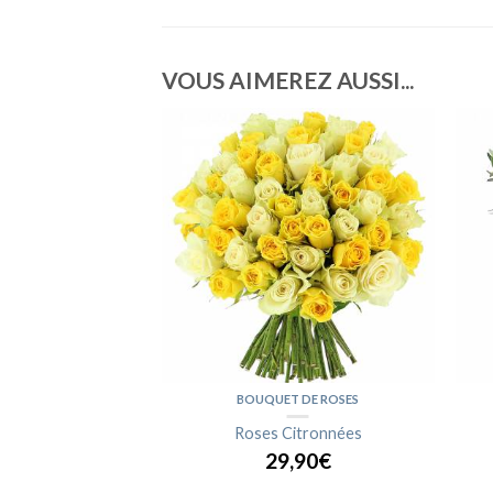
VOUS AIMEREZ AUSSI...
DE FLEURS
BOUQUET DE ROSES
u Pérou
Roses Citronnées
,90€
29,90€