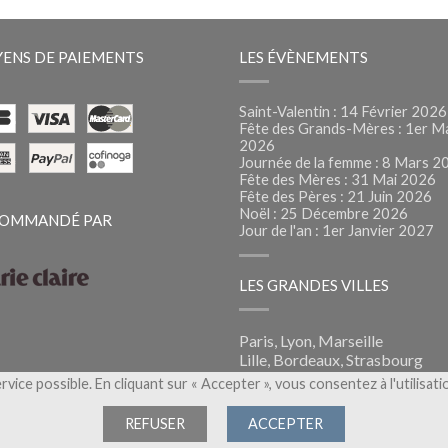
ENS DE PAIEMENTS
LES ÉVÈNEMENTS
Saint-Valentin : 14 Février 2026
Fête des Grands-Mères : 1er M
2026
Journée de la femme : 8 Mars 2
Fête des Mères : 31 Mai 2026
Fête des Pères : 21 Juin 2026
Noël : 25 Décembre 2026
OMMANDÉ PAR
Jour de l'an : 1er Janvier 2027
LES GRANDES VILLES
Paris, Lyon, Marseille
Lille, Bordeaux, Strasbourg
Montpellier, Nantes, Nice
ervice possible. En cliquant sur « Accepter », vous consentez à l'utilisat
Foliflora, la livraison de fleurs
partout en France
REFUSER
ACCEPTER