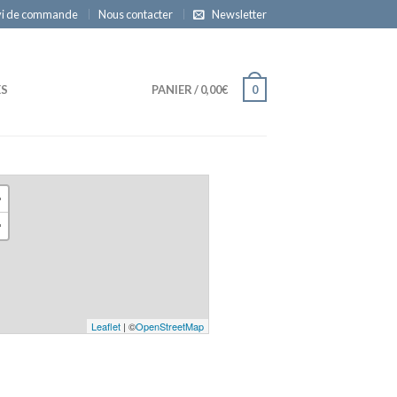
vi de commande
Nous contacter
Newsletter
ES
PANIER
/
0,00€
0
+
−
Leaflet
| ©
OpenStreetMap