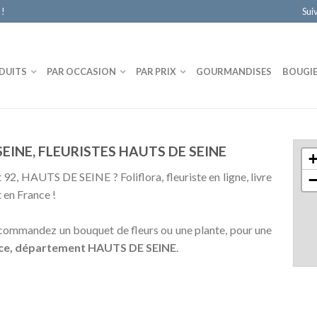
 !
Sui
DUITS
PAR OCCASION
PAR PRIX
GOURMANDISES
BOUGI
EINE, FLEURISTES HAUTS DE SEINE
 92, HAUTS DE SEINE ? Foliflora, fleuriste en ligne, livre
 en France !
t commandez un bouquet de fleurs ou une plante, pour une
France, département HAUTS DE SEINE
.