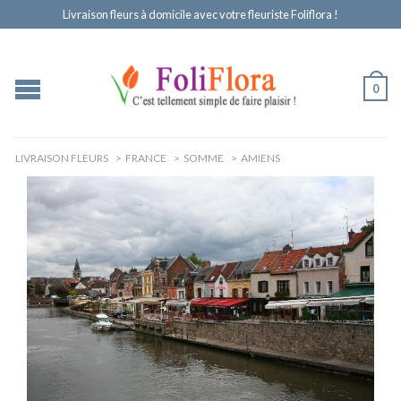
Livraison fleurs à domicile avec votre fleuriste Foliflora !
0
LIVRAISON FLEURS
>
FRANCE
>
SOMME
>
AMIENS