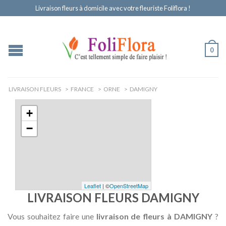
Livraison fleurs à domicile avec votre fleuriste Foliflora !
0
LIVRAISON FLEURS
>
FRANCE
>
ORNE
>
DAMIGNY
+
−
Leaflet
| ©
OpenStreetMap
LIVRAISON FLEURS DAMIGNY
Vous souhaitez faire une
livraison de fleurs à DAMIGNY
?