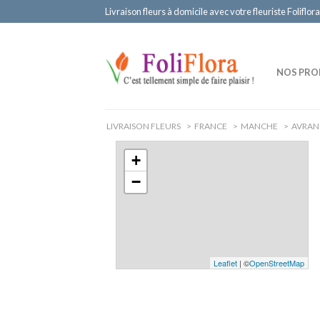
Livraison fleurs à domicile avec votre fleuriste Foliflora
NOS PRO
LIVRAISON FLEURS
>
FRANCE
>
MANCHE
>
AVRAN
+
−
Leaflet
| ©
OpenStreetMap