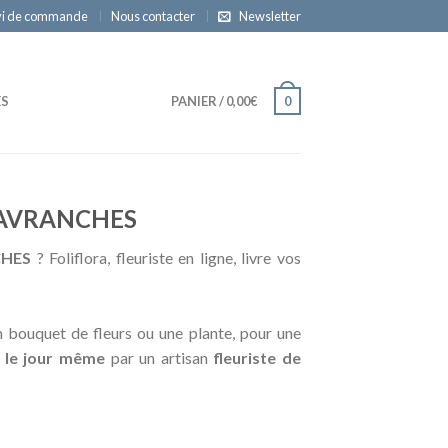
vi de commande
Nous contacter
Newsletter
ES
PANIER
/
0,00€
0
 AVRANCHES
CHES
? Foliflora, fleuriste en ligne, livre vos
 bouquet de fleurs ou une plante, pour une
r
le jour même
par un artisan
fleuriste de