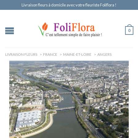
Livraison fleurs à domicile avec votre fleuriste Foliflora !
0
LIVRAISON FLEURS
>
FRANCE
>
MAINE-ET-LOIRE
>
ANGERS