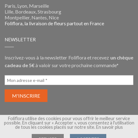
Paris, Lyon, Marseille
Lille, Bordeaux, Strasbourg
Montpellier, Nantes, Nice
Foliflora, la livraison de fleurs partout en France
NEWSLETTER
Inscrivez-vous à la newsletter Foliflora et recevez
un chèque
cadeau de 5€
à valoir sur votre prochaine commande*
Foliflora utilise des cookies pour vous offrir le meilleur service
possible. En cliquant sur « Accepter », vous consentez à l'utilisation
de tous les cookies placés sur notre site.
En savoir plus
Copyright 2026 ©
Foliflora, livraison de fleurs
- Une marque de
Flora Group
- Tous droits réservés -
Conditions Générales de
Vente
-
Mentions légales