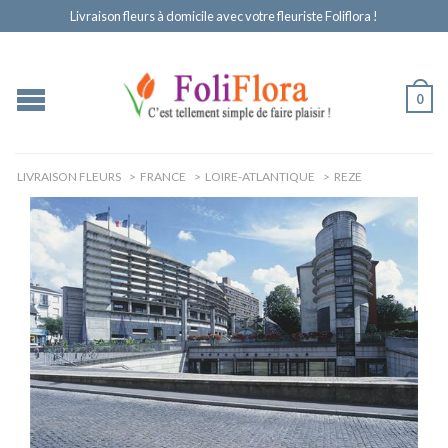
Livraison fleurs à domicile avec votre fleuriste Foliflora !
0
LIVRAISON FLEURS
>
FRANCE
>
LOIRE-ATLANTIQUE
>
REZE