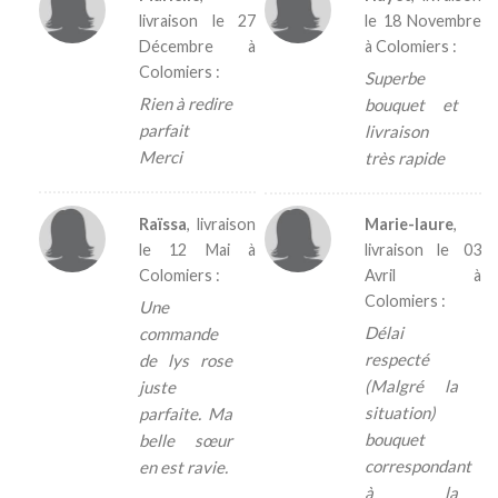
livraison le
27
le
18 Novembre
Décembre
à
à Colomiers :
Colomiers :
Superbe
Rien à redire
bouquet et
parfait
livraison
Merci
très rapide
Raïssa
, livraison
Marie-laure
,
le
12 Mai
à
livraison le
03
Colomiers :
Avril
à
Colomiers :
Une
Délai
commande
respecté
de lys rose
(Malgré la
juste
situation)
parfaite. Ma
bouquet
belle sœur
correspondant
en est ravie.
à la