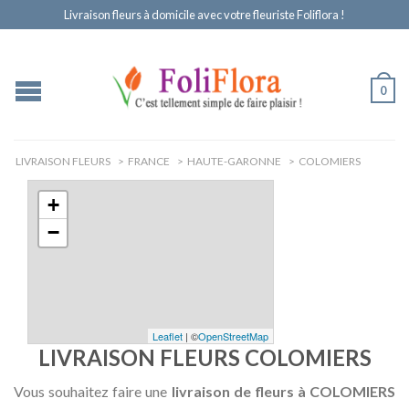
Livraison fleurs à domicile avec votre fleuriste Foliflora !
0
LIVRAISON FLEURS
>
FRANCE
>
HAUTE-GARONNE
>
COLOMIERS
+
−
Leaflet
| ©
OpenStreetMap
LIVRAISON FLEURS COLOMIERS
Vous souhaitez faire une
livraison de fleurs à COLOMIERS