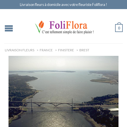
Livraison fleurs à domicile avec votre fleuriste Foliflora !
0
LIVRAISON FLEURS
>
FRANCE
>
FINISTERE
>
BREST