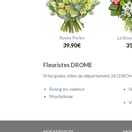
ses Sunrise
Roses Perles
Le Bouq
29,90€
39,90€
35
Fleuristes DROME
Principales villes du département 26 (DROME
Bourg les valence
N
Montelimar
V
NOS SERVICES
MOY