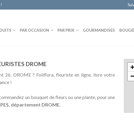
 !
Sui
DUITS
PAR OCCASION
PAR PRIX
GOURMANDISES
BOUGI
LEURISTES DROME
nt 26, DROME ? Foliflora, fleuriste en ligne, livre votre
ance !
t commandez un bouquet de fleurs ou une plante, pour une
 ALPES, département DROME
.