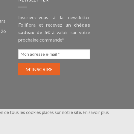
Inscrivez-vous à la newsletter
ars
Foliflora et recevez
un chèque
026
cadeau de 5€
à valoir sur votre
prochaine commande*
ion de tous les cookies placés sur notre site.
En savoir plus
nérales de Vente
-
Mentions légales