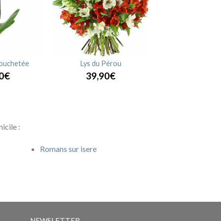
ouchetée
Lys du Pérou
0€
39,90€
cile :
Romans sur isere
NEWSLETTER