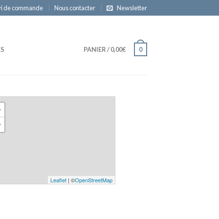
vi de commande
Nous contacter
Newsletter
ES
PANIER
/
0,00€
0
+
−
Leaflet
| ©
OpenStreetMap