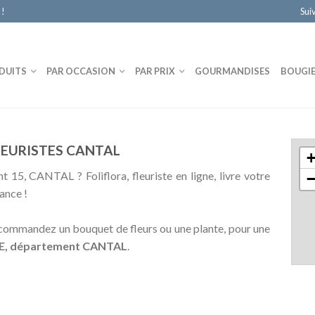
 !
Sui
DUITS
PAR OCCASION
PAR PRIX
GOURMANDISES
BOUGI
LEURISTES CANTAL
t 15, CANTAL ? Foliflora, fleuriste en ligne, livre votre
ance !
t commandez un bouquet de fleurs ou une plante, pour une
GNE, département CANTAL
.