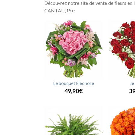
Découvrez notre site de vente de fleurs en
CANTAL (15) :
 Chrysanthème
Le bouquet Eléonore
Je
24,00€
49,90€
39