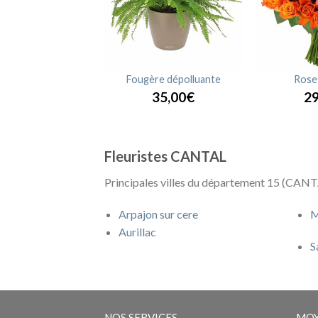
uquet Pétillant
Fougère dépolluante
Rose
45,90€
35,00€
29
Fleuristes CANTAL
Principales villes du département 15 (CANTA
Arpajon sur cere
M
Aurillac
S
NOS SERVICES
MOY