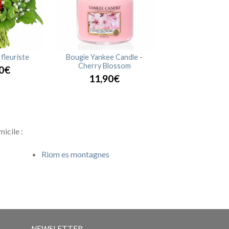
fleuriste
Bougie Yankee Candle -
Cherry Blossom
0€
11,90€
icile :
Riom es montagnes
NEWSLETTER