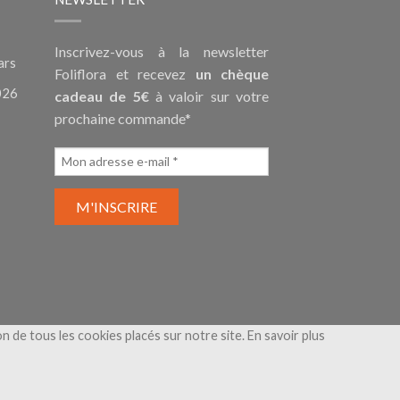
Inscrivez-vous à la newsletter
ars
Foliflora et recevez
un chèque
026
cadeau de 5€
à valoir sur votre
prochaine commande*
ion de tous les cookies placés sur notre site.
En savoir plus
nérales de Vente
-
Mentions légales