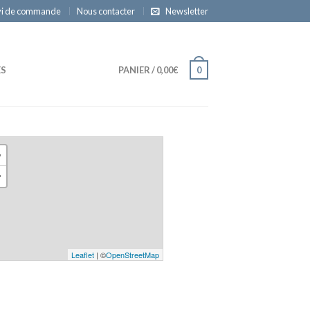
vi de commande
Nous contacter
Newsletter
ES
PANIER
/
0,00€
0
+
−
Leaflet
| ©
OpenStreetMap