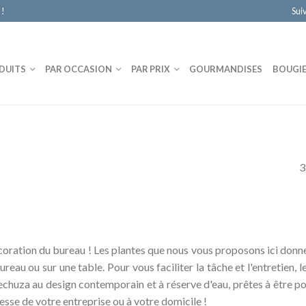
 !
Sui
DUITS
PAR OCCASION
PAR PRIX
GOURMANDISES
BOUGI
3
coration du bureau ! Les plantes que nous vous proposons ici donne
reau ou sur une table. Pour vous faciliter la tâche et l'entretien, 
huza au design contemporain et à réserve d'eau, prêtes à être pos
esse de votre entreprise ou à votre domicile !