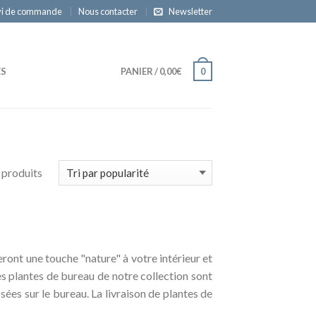
vi de commande
Nous contacter
Newsletter
ES
PANIER
/
0,00€
0
 produits
ront une touche "nature" à votre intérieur et
les plantes de bureau de notre collection sont
ées sur le bureau. La livraison de plantes de