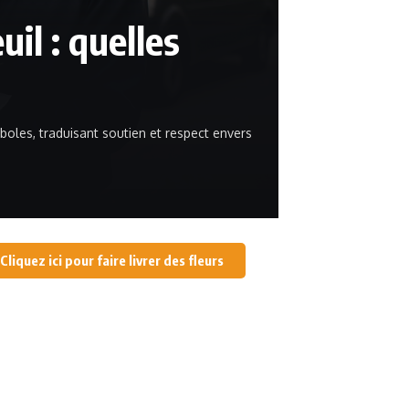
uil : quelles
boles, traduisant soutien et respect envers
Flora
29 octobre 2025
Cliquez ici pour faire livrer des fleurs