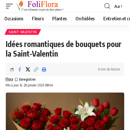
Aa
Font
Resizer
Occasions
Fleurs
Plantes
Orchidées
Entretien et c
SAINT-VALENTIN
Idées romantiques de bouquets pour
la Saint-Valentin
6 min de lecture
Flora
Mis à jour le: 28 janvier 2026 18h04