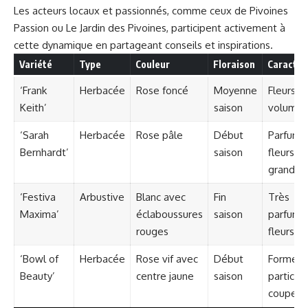
Les acteurs locaux et passionnés, comme ceux de
Pivoines
Passion
ou
Le Jardin des Pivoines
, participent activement à
cette dynamique en partageant conseils et inspirations.
Variété
Type
Couleur
Floraison
Caractér
‘Frank
Herbacée
Rose foncé
Moyenne
Fleurs d
Keith’
saison
volumin
‘Sarah
Herbacée
Rose pâle
Début
Parfum d
Bernhardt’
saison
fleurs tr
grandes
‘Festiva
Arbustive
Blanc avec
Fin
Très
Maxima’
éclaboussures
saison
parfumé
rouges
fleurs d
‘Bowl of
Herbacée
Rose vif avec
Début
Forme
Beauty’
centre jaune
saison
particuli
coupe