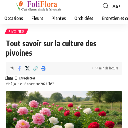
Aa
Font
Resizer
Occasions
Fleurs
Plantes
Orchidées
Entretien et c
PIVOINES
Tout savoir sur la culture des
pivoines
14 min de lecture
Flora
Mis à jour le: 18 novembre 2025 8h57