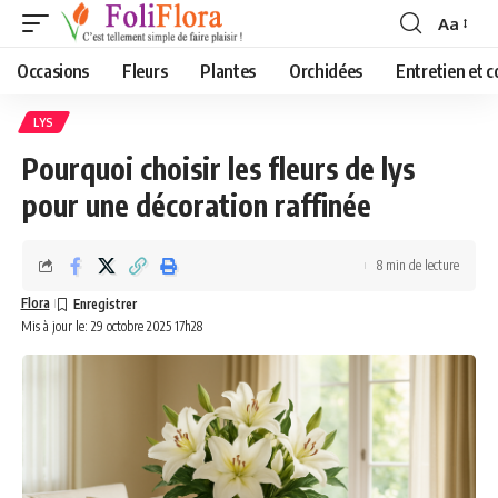
Aa
Font
Resizer
Occasions
Fleurs
Plantes
Orchidées
Entretien et c
LYS
Pourquoi choisir les fleurs de lys
pour une décoration raffinée
8 min de lecture
Flora
Mis à jour le: 29 octobre 2025 17h28